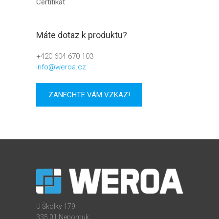
Certifikát
Máte dotaz k produktu?
+420 604 670 103
info@weroa.cz
ZANECHTE VÁM VZKAZ!
U Školky 179
335 01 Nepomuk