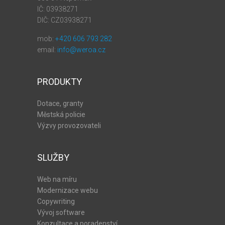
IČ:
03938271
DIČ:
CZ03938271
mob:
+420 606 793 282
email:
info@weroa.cz
PRODUKTY
Dotace, granty
Městská policie
Výzvy provozovateli
SLUŽBY
Web na míru
Modernizace webu
Copywriting
Vývoj software
Konzultace a poradenství